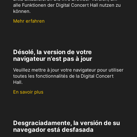
alle Funktionen der Digital Concert Hall nutzen zu
können.
Mehr erfahren
Désolé, la version de votre
navigateur n’est pas à jour
Veuillez mettre à jour votre navigateur pour utiliser
toutes les fonctionnalités de la Digital Concert
Hall.
En savoir plus
Desgraciadamente, la versión de su
navegador está desfasada