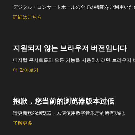
デジタル・コンサートホールの全ての機能をご利用いた
詳細はこちら
지원되지 않는 브라우저 버전입니다
디지털 콘서트홀의 모든 기능을 사용하시려면 브라우저 
더 알아보기
抱歉，您当前的浏览器版本过低
请更新您的浏览器，以便使用数字音乐厅的所有功能。
了解更多