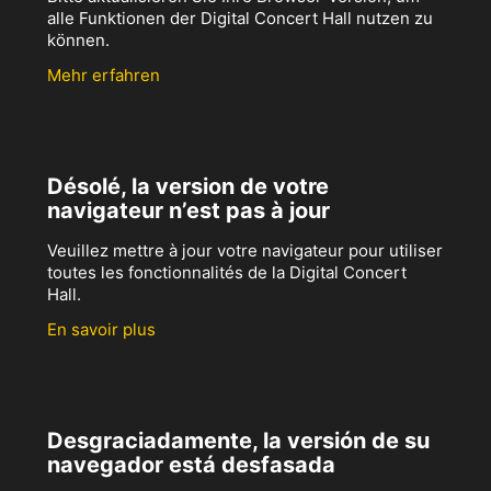
alle Funktionen der Digital Concert Hall nutzen zu
können.
Mehr erfahren
Désolé, la version de votre
navigateur n’est pas à jour
Veuillez mettre à jour votre navigateur pour utiliser
toutes les fonctionnalités de la Digital Concert
Hall.
En savoir plus
Desgraciadamente, la versión de su
navegador está desfasada