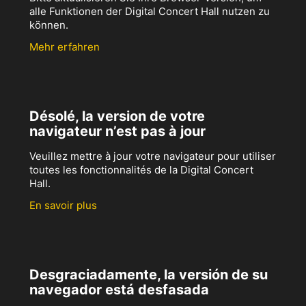
alle Funktionen der Digital Concert Hall nutzen zu
können.
Mehr erfahren
Désolé, la version de votre
navigateur n’est pas à jour
Veuillez mettre à jour votre navigateur pour utiliser
toutes les fonctionnalités de la Digital Concert
Hall.
En savoir plus
Desgraciadamente, la versión de su
navegador está desfasada