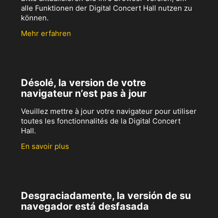
alle Funktionen der Digital Concert Hall nutzen zu
können.
Mehr erfahren
Désolé, la version de votre
navigateur n’est pas à jour
Veuillez mettre à jour votre navigateur pour utiliser
toutes les fonctionnalités de la Digital Concert
Hall.
En savoir plus
Desgraciadamente, la versión de su
navegador está desfasada