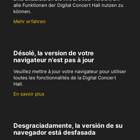
alle Funktionen der Digital Concert Hall nutzen zu
können.
Mehr erfahren
Désolé, la version de votre
navigateur n’est pas à jour
Veuillez mettre à jour votre navigateur pour utiliser
toutes les fonctionnalités de la Digital Concert
Hall.
En savoir plus
Desgraciadamente, la versión de su
navegador está desfasada