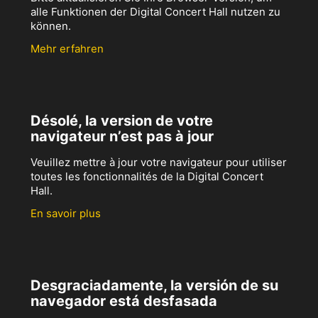
alle Funktionen der Digital Concert Hall nutzen zu
können.
Mehr erfahren
Désolé, la version de votre
navigateur n’est pas à jour
Veuillez mettre à jour votre navigateur pour utiliser
toutes les fonctionnalités de la Digital Concert
Hall.
En savoir plus
Desgraciadamente, la versión de su
navegador está desfasada