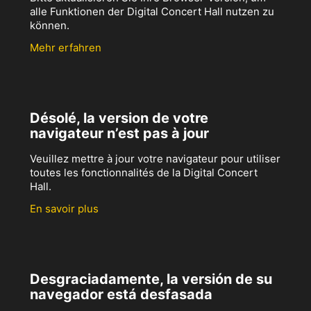
alle Funktionen der Digital Concert Hall nutzen zu
können.
Mehr erfahren
Désolé, la version de votre
navigateur n’est pas à jour
Veuillez mettre à jour votre navigateur pour utiliser
toutes les fonctionnalités de la Digital Concert
Hall.
En savoir plus
Desgraciadamente, la versión de su
navegador está desfasada