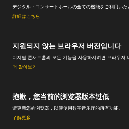
デジタル・コンサートホールの全ての機能をご利用いた
詳細はこちら
지원되지 않는 브라우저 버전입니다
디지털 콘서트홀의 모든 기능을 사용하시려면 브라우저 
더 알아보기
抱歉，您当前的浏览器版本过低
请更新您的浏览器，以便使用数字音乐厅的所有功能。
了解更多