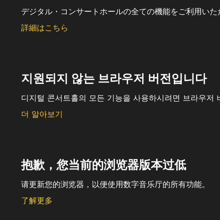
デジタル・コンサートホールの全ての機能をご利用いた
詳細はこちら
지원되지 않는 브라우저 버전입니다
디지털 콘서트홀의 모든 기능을 사용하시려면 브라우저 
더 알아보기
抱歉，您当前的浏览器版本过低
请更新您的浏览器，以便使用数字音乐厅的所有功能。
了解更多