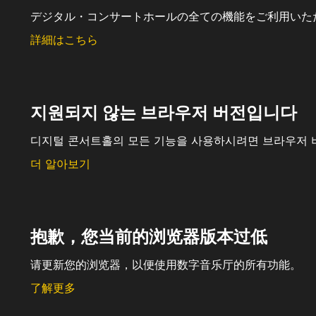
デジタル・コンサートホールの全ての機能をご利用いた
詳細はこちら
지원되지 않는 브라우저 버전입니다
디지털 콘서트홀의 모든 기능을 사용하시려면 브라우저 
더 알아보기
抱歉，您当前的浏览器版本过低
请更新您的浏览器，以便使用数字音乐厅的所有功能。
了解更多