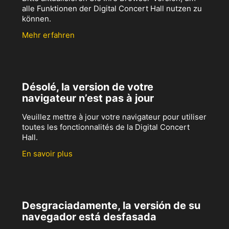
alle Funktionen der Digital Concert Hall nutzen zu
können.
Mehr erfahren
Désolé, la version de votre
navigateur n’est pas à jour
Veuillez mettre à jour votre navigateur pour utiliser
toutes les fonctionnalités de la Digital Concert
Hall.
En savoir plus
Desgraciadamente, la versión de su
navegador está desfasada