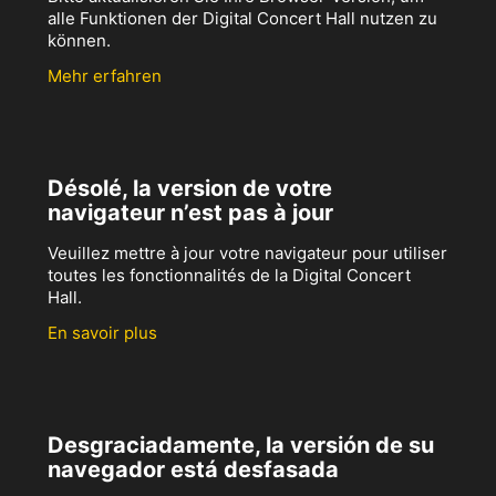
alle Funktionen der Digital Concert Hall nutzen zu
können.
Mehr erfahren
Désolé, la version de votre
navigateur n’est pas à jour
Veuillez mettre à jour votre navigateur pour utiliser
toutes les fonctionnalités de la Digital Concert
Hall.
En savoir plus
Desgraciadamente, la versión de su
navegador está desfasada