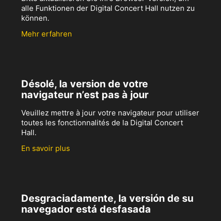
alle Funktionen der Digital Concert Hall nutzen zu
können.
Mehr erfahren
Désolé, la version de votre
navigateur n’est pas à jour
Veuillez mettre à jour votre navigateur pour utiliser
toutes les fonctionnalités de la Digital Concert
Hall.
En savoir plus
Desgraciadamente, la versión de su
navegador está desfasada