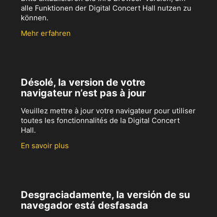
alle Funktionen der Digital Concert Hall nutzen zu
können.
Mehr erfahren
Désolé, la version de votre
navigateur n’est pas à jour
Veuillez mettre à jour votre navigateur pour utiliser
toutes les fonctionnalités de la Digital Concert
Hall.
En savoir plus
Desgraciadamente, la versión de su
navegador está desfasada