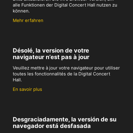
alle Funktionen der Digital Concert Hall nutzen zu
können.
Mehr erfahren
Désolé, la version de votre
navigateur n’est pas à jour
Veuillez mettre à jour votre navigateur pour utiliser
toutes les fonctionnalités de la Digital Concert
Hall.
En savoir plus
Desgraciadamente, la versión de su
navegador está desfasada