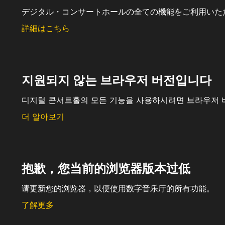
デジタル・コンサートホールの全ての機能をご利用いた
詳細はこちら
지원되지 않는 브라우저 버전입니다
디지털 콘서트홀의 모든 기능을 사용하시려면 브라우저 
더 알아보기
抱歉，您当前的浏览器版本过低
请更新您的浏览器，以便使用数字音乐厅的所有功能。
了解更多