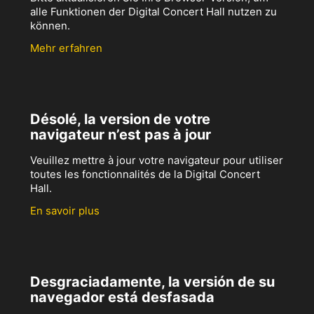
alle Funktionen der Digital Concert Hall nutzen zu
können.
Mehr erfahren
Désolé, la version de votre
navigateur n’est pas à jour
Veuillez mettre à jour votre navigateur pour utiliser
toutes les fonctionnalités de la Digital Concert
Hall.
En savoir plus
Desgraciadamente, la versión de su
navegador está desfasada