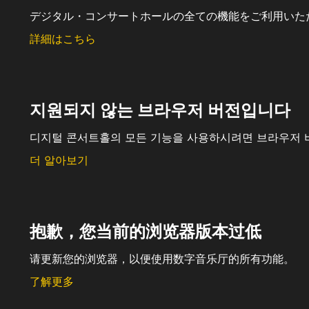
デジタル・コンサートホールの全ての機能をご利用いた
詳細はこちら
지원되지 않는 브라우저 버전입니다
디지털 콘서트홀의 모든 기능을 사용하시려면 브라우저 
더 알아보기
抱歉，您当前的浏览器版本过低
请更新您的浏览器，以便使用数字音乐厅的所有功能。
了解更多