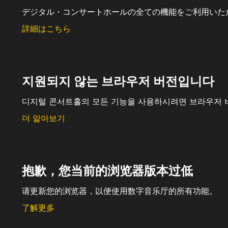
デジタル・コンサートホールの全ての機能をご利用いた
詳細はこちら
지원되지 않는 브라우저 버전입니다
디지털 콘서트홀의 모든 기능을 사용하시려면 브라우저 
더 알아보기
抱歉，您当前的浏览器版本过低
请更新您的浏览器，以便使用数字音乐厅的所有功能。
了解更多