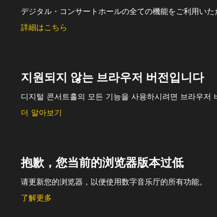
デジタル・コンサートホールの全ての機能をご利用いた
詳細はこちら
지원되지 않는 브라우저 버전입니다
디지털 콘서트홀의 모든 기능을 사용하시려면 브라우저 
더 알아보기
抱歉，您当前的浏览器版本过低
请更新您的浏览器，以便使用数字音乐厅的所有功能。
了解更多