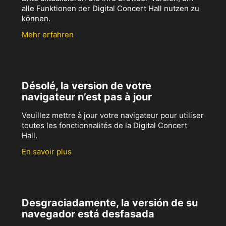
alle Funktionen der Digital Concert Hall nutzen zu
können.
Mehr erfahren
Désolé, la version de votre
navigateur n’est pas à jour
Veuillez mettre à jour votre navigateur pour utiliser
toutes les fonctionnalités de la Digital Concert
Hall.
En savoir plus
Desgraciadamente, la versión de su
navegador está desfasada