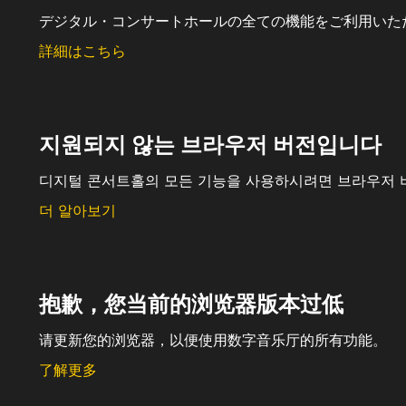
デジタル・コンサートホールの全ての機能をご利用いた
詳細はこちら
지원되지 않는 브라우저 버전입니다
디지털 콘서트홀의 모든 기능을 사용하시려면 브라우저 
더 알아보기
抱歉，您当前的浏览器版本过低
请更新您的浏览器，以便使用数字音乐厅的所有功能。
了解更多