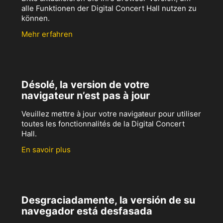
alle Funktionen der Digital Concert Hall nutzen zu
können.
Mehr erfahren
Désolé, la version de votre
navigateur n’est pas à jour
Veuillez mettre à jour votre navigateur pour utiliser
toutes les fonctionnalités de la Digital Concert
Hall.
En savoir plus
Desgraciadamente, la versión de su
navegador está desfasada