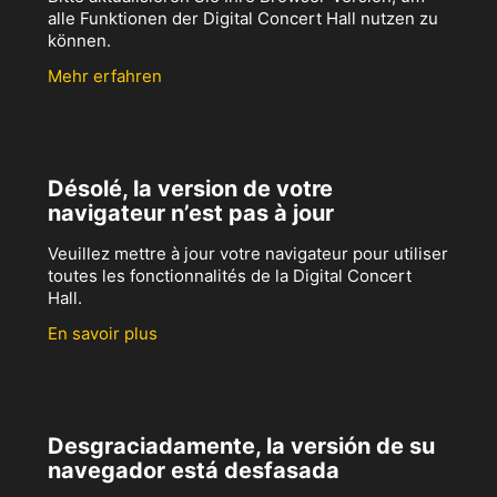
alle Funktionen der Digital Concert Hall nutzen zu
können.
Mehr erfahren
Désolé, la version de votre
navigateur n’est pas à jour
Veuillez mettre à jour votre navigateur pour utiliser
toutes les fonctionnalités de la Digital Concert
Hall.
En savoir plus
Desgraciadamente, la versión de su
navegador está desfasada