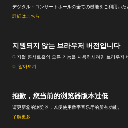
デジタル・コンサートホールの全ての機能をご利用いた
詳細はこちら
지원되지 않는 브라우저 버전입니다
디지털 콘서트홀의 모든 기능을 사용하시려면 브라우저 
더 알아보기
抱歉，您当前的浏览器版本过低
请更新您的浏览器，以便使用数字音乐厅的所有功能。
了解更多