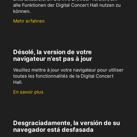
alle Funktionen der Digital Concert Hall nutzen zu
können.
Mehr erfahren
Désolé, la version de votre
navigateur n’est pas à jour
Veuillez mettre à jour votre navigateur pour utiliser
toutes les fonctionnalités de la Digital Concert
Hall.
En savoir plus
Desgraciadamente, la versión de su
navegador está desfasada