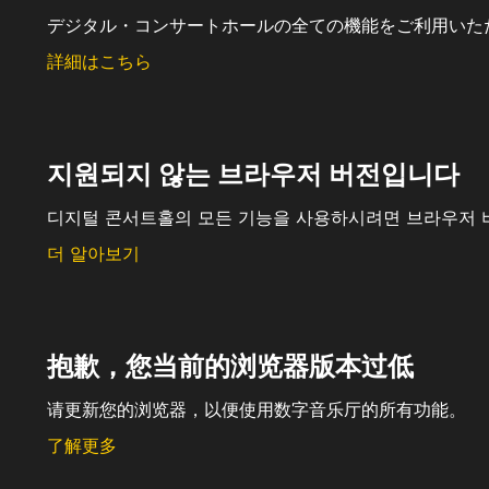
デジタル・コンサートホールの全ての機能をご利用いた
詳細はこちら
지원되지 않는 브라우저 버전입니다
디지털 콘서트홀의 모든 기능을 사용하시려면 브라우저 
더 알아보기
抱歉，您当前的浏览器版本过低
请更新您的浏览器，以便使用数字音乐厅的所有功能。
了解更多