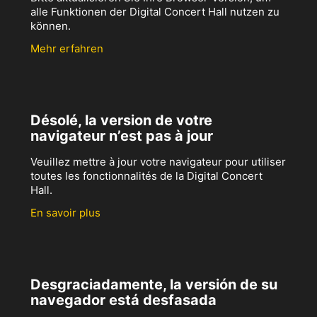
alle Funktionen der Digital Concert Hall nutzen zu
können.
Mehr erfahren
Désolé, la version de votre
navigateur n’est pas à jour
Veuillez mettre à jour votre navigateur pour utiliser
toutes les fonctionnalités de la Digital Concert
Hall.
En savoir plus
Desgraciadamente, la versión de su
navegador está desfasada