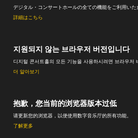
デジタル・コンサートホールの全ての機能をご利用いた
詳細はこちら
지원되지 않는 브라우저 버전입니다
디지털 콘서트홀의 모든 기능을 사용하시려면 브라우저 
더 알아보기
抱歉，您当前的浏览器版本过低
请更新您的浏览器，以便使用数字音乐厅的所有功能。
了解更多