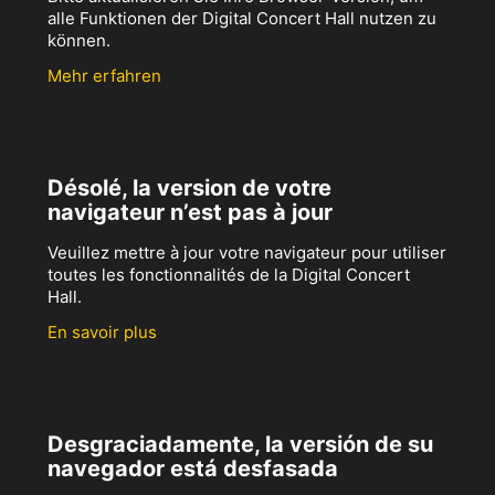
alle Funktionen der Digital Concert Hall nutzen zu
können.
Mehr erfahren
Désolé, la version de votre
navigateur n’est pas à jour
Veuillez mettre à jour votre navigateur pour utiliser
toutes les fonctionnalités de la Digital Concert
Hall.
En savoir plus
Desgraciadamente, la versión de su
navegador está desfasada