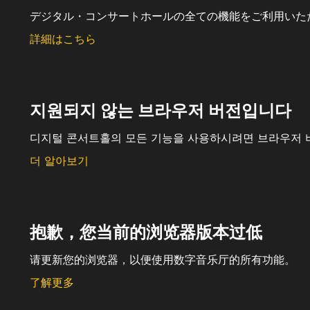
デジタル・コンサートホールの全ての機能をご利用いた
詳細はこちら
지원되지 않는 브라우저 버전입니다
디지털 콘서트홀의 모든 기능을 사용하시려면 브라우저 
더 알아보기
抱歉，您当前的浏览器版本过低
请更新您的浏览器，以便使用数字音乐厅的所有功能。
了解更多