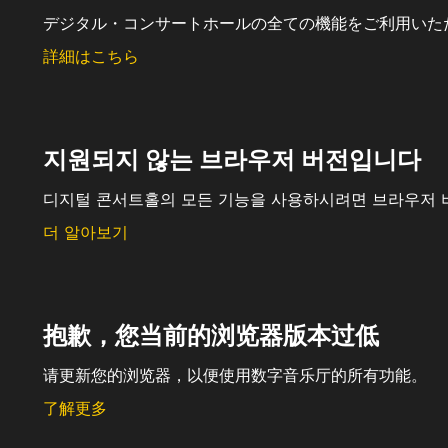
デジタル・コンサートホールの全ての機能をご利用いた
詳細はこちら
지원되지 않는 브라우저 버전입니다
디지털 콘서트홀의 모든 기능을 사용하시려면 브라우저 
더 알아보기
抱歉，您当前的浏览器版本过低
请更新您的浏览器，以便使用数字音乐厅的所有功能。
了解更多