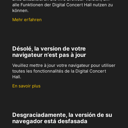
alle Funktionen der Digital Concert Hall nutzen zu
können.
Mehr erfahren
Désolé, la version de votre
navigateur n’est pas à jour
Veuillez mettre à jour votre navigateur pour utiliser
toutes les fonctionnalités de la Digital Concert
Hall.
En savoir plus
Desgraciadamente, la versión de su
navegador está desfasada