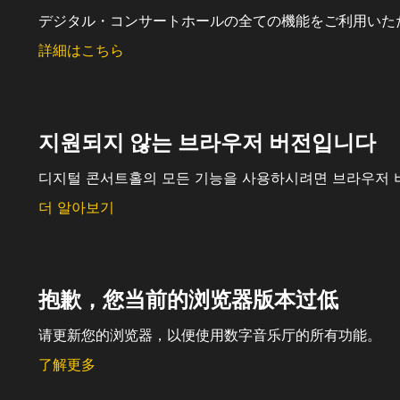
デジタル・コンサートホールの全ての機能をご利用いた
詳細はこちら
지원되지 않는 브라우저 버전입니다
디지털 콘서트홀의 모든 기능을 사용하시려면 브라우저 
더 알아보기
抱歉，您当前的浏览器版本过低
请更新您的浏览器，以便使用数字音乐厅的所有功能。
了解更多