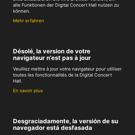
alle Funktionen der Digital Concert Hall nutzen zu
können.
Mehr erfahren
Désolé, la version de votre
navigateur n’est pas à jour
Veuillez mettre à jour votre navigateur pour utiliser
toutes les fonctionnalités de la Digital Concert
Hall.
En savoir plus
Desgraciadamente, la versión de su
navegador está desfasada