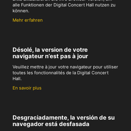
alle Funktionen der Digital Concert Hall nutzen zu
können.
Mehr erfahren
Désolé, la version de votre
navigateur n’est pas à jour
Veuillez mettre à jour votre navigateur pour utiliser
toutes les fonctionnalités de la Digital Concert
Hall.
En savoir plus
Desgraciadamente, la versión de su
navegador está desfasada