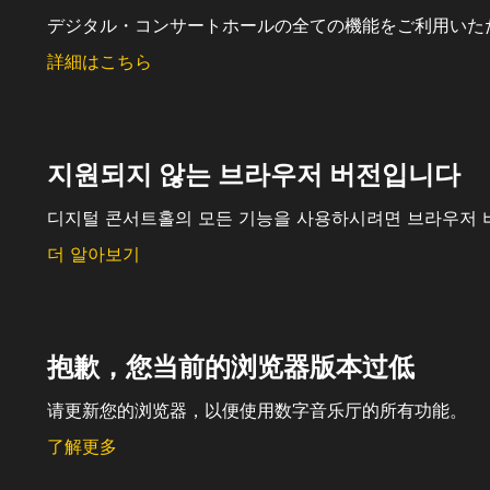
デジタル・コンサートホールの全ての機能をご利用いた
詳細はこちら
지원되지 않는 브라우저 버전입니다
디지털 콘서트홀의 모든 기능을 사용하시려면 브라우저 
더 알아보기
抱歉，您当前的浏览器版本过低
请更新您的浏览器，以便使用数字音乐厅的所有功能。
了解更多