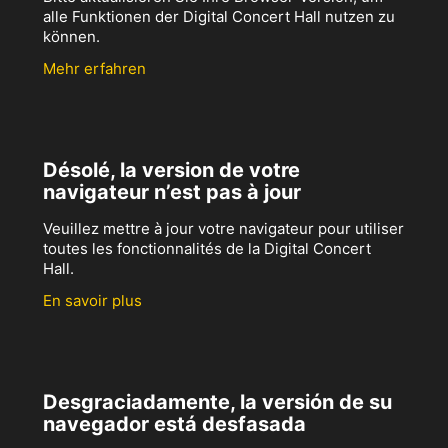
alle Funktionen der Digital Concert Hall nutzen zu
können.
Mehr erfahren
Désolé, la version de votre
navigateur n’est pas à jour
Veuillez mettre à jour votre navigateur pour utiliser
toutes les fonctionnalités de la Digital Concert
Hall.
En savoir plus
Desgraciadamente, la versión de su
navegador está desfasada