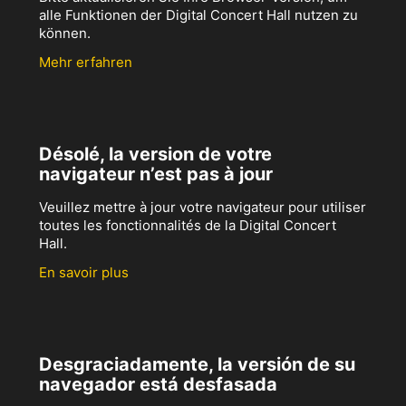
alle Funktionen der Digital Concert Hall nutzen zu
können.
Mehr erfahren
Désolé, la version de votre
navigateur n’est pas à jour
Veuillez mettre à jour votre navigateur pour utiliser
toutes les fonctionnalités de la Digital Concert
Hall.
En savoir plus
Desgraciadamente, la versión de su
navegador está desfasada