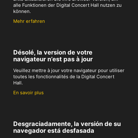
alle Funktionen der Digital Concert Hall nutzen zu
können.
Mehr erfahren
Désolé, la version de votre
navigateur n’est pas à jour
Veuillez mettre à jour votre navigateur pour utiliser
toutes les fonctionnalités de la Digital Concert
Hall.
En savoir plus
Desgraciadamente, la versión de su
navegador está desfasada