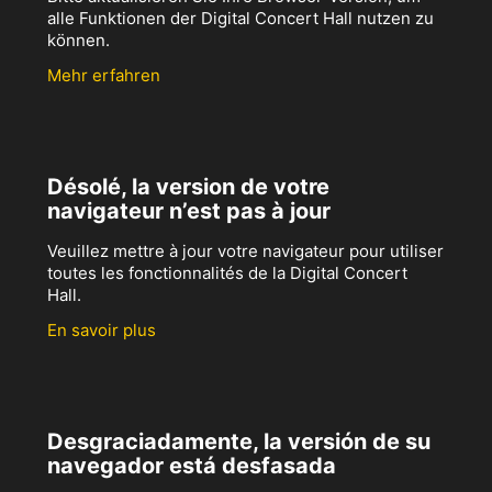
alle Funktionen der Digital Concert Hall nutzen zu
können.
Mehr erfahren
Désolé, la version de votre
navigateur n’est pas à jour
Veuillez mettre à jour votre navigateur pour utiliser
toutes les fonctionnalités de la Digital Concert
Hall.
En savoir plus
Desgraciadamente, la versión de su
navegador está desfasada