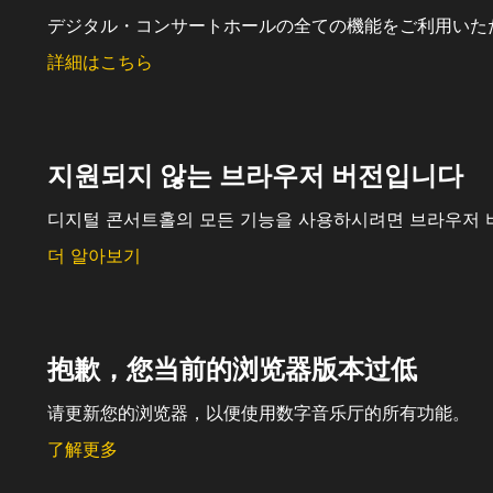
デジタル・コンサートホールの全ての機能をご利用いた
詳細はこちら
지원되지 않는 브라우저 버전입니다
디지털 콘서트홀의 모든 기능을 사용하시려면 브라우저 
더 알아보기
抱歉，您当前的浏览器版本过低
请更新您的浏览器，以便使用数字音乐厅的所有功能。
了解更多