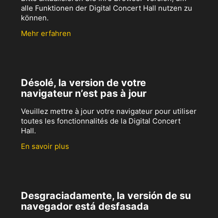
alle Funktionen der Digital Concert Hall nutzen zu
können.
Mehr erfahren
Désolé, la version de votre
navigateur n’est pas à jour
Veuillez mettre à jour votre navigateur pour utiliser
toutes les fonctionnalités de la Digital Concert
Hall.
En savoir plus
Desgraciadamente, la versión de su
navegador está desfasada