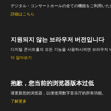
デジタル・コンサートホールの全ての機能をご利用いた
詳細はこちら
지원되지 않는 브라우저 버전입니다
디지털 콘서트홀의 모든 기능을 사용하시려면 브라우저 
더 알아보기
抱歉，您当前的浏览器版本过低
请更新您的浏览器，以便使用数字音乐厅的所有功能。
了解更多