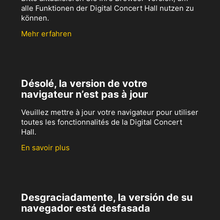
alle Funktionen der Digital Concert Hall nutzen zu
können.
Mehr erfahren
Désolé, la version de votre
navigateur n’est pas à jour
Veuillez mettre à jour votre navigateur pour utiliser
toutes les fonctionnalités de la Digital Concert
Hall.
En savoir plus
Desgraciadamente, la versión de su
navegador está desfasada