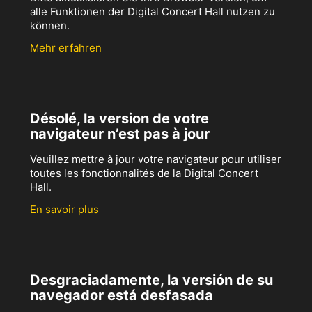
alle Funktionen der Digital Concert Hall nutzen zu
können.
Mehr erfahren
Désolé, la version de votre
navigateur n’est pas à jour
Veuillez mettre à jour votre navigateur pour utiliser
toutes les fonctionnalités de la Digital Concert
Hall.
En savoir plus
Desgraciadamente, la versión de su
navegador está desfasada