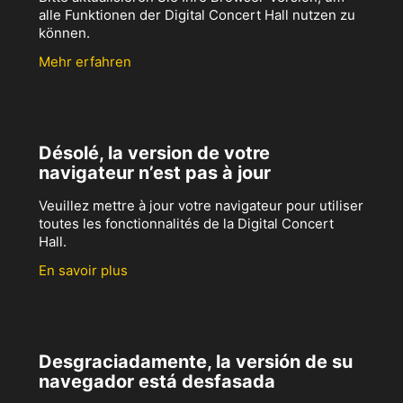
alle Funktionen der Digital Concert Hall nutzen zu
können.
Mehr erfahren
Désolé, la version de votre
navigateur n’est pas à jour
Veuillez mettre à jour votre navigateur pour utiliser
toutes les fonctionnalités de la Digital Concert
Hall.
En savoir plus
Desgraciadamente, la versión de su
navegador está desfasada