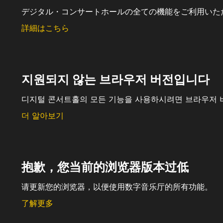
デジタル・コンサートホールの全ての機能をご利用いた
詳細はこちら
지원되지 않는 브라우저 버전입니다
디지털 콘서트홀의 모든 기능을 사용하시려면 브라우저 
더 알아보기
抱歉，您当前的浏览器版本过低
请更新您的浏览器，以便使用数字音乐厅的所有功能。
了解更多