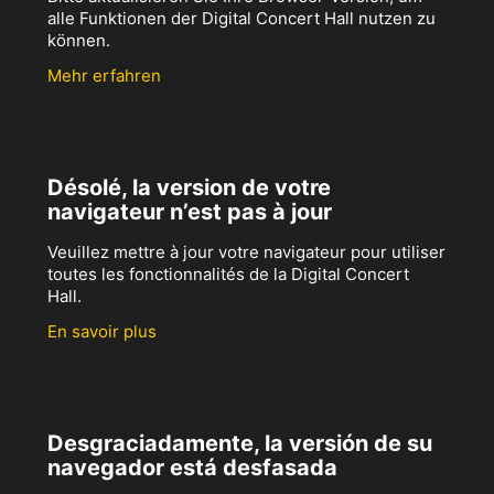
alle Funktionen der Digital Concert Hall nutzen zu
können.
Mehr erfahren
Désolé, la version de votre
navigateur n’est pas à jour
Veuillez mettre à jour votre navigateur pour utiliser
toutes les fonctionnalités de la Digital Concert
Hall.
En savoir plus
Desgraciadamente, la versión de su
navegador está desfasada